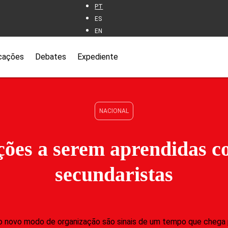
PT
ES
EN
cações
Debates
Expediente
NACIONAL
ições a serem aprendidas c
secundaristas
 o novo modo de organização são sinais de um tempo que chega pa