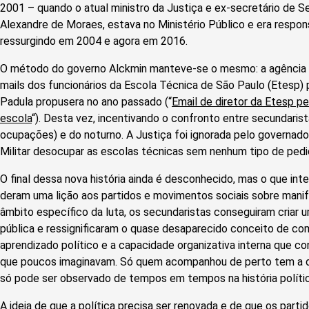
2001 – quando o atual ministro da Justiça e ex-secretário de S
Alexandre de Moraes, estava no Ministério Público e era respon
ressurgindo em 2004 e agora em 2016.
O método do governo Alckmin manteve-se o mesmo: a agência 
mails dos funcionários da Escola Técnica de São Paulo (Etesp)
Padula propusera no ano passado (“
Email de diretor da Etesp p
escola
“). Desta vez, incentivando o confronto entre secundarist
ocupações) e do noturno. A Justiça foi ignorada pelo governado
Militar desocupar as escolas técnicas sem nenhum tipo de pedido
O final dessa nova história ainda é desconhecido, mas o que int
deram uma lição aos partidos e movimentos sociais sobre mani
âmbito específico da luta, os secundaristas conseguiram criar 
pública e ressignificaram o quase desaparecido conceito de com
aprendizado político e a capacidade organizativa interna que c
que poucos imaginavam. Só quem acompanhou de perto tem a d
só pode ser observado de tempos em tempos na história polític
A ideia de que a política precisa ser renovada e de que os parti