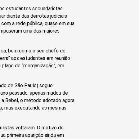
m os estudantes secundaristas
ar diante das derrotas judiciais
e com a rede pública, quase em sua
s impuseram uma das maiores
oca, bem como o seu chefe de
uerra” aos estudantes em reunião
u plano de “reorganização”, em
tado de São Paulo) segue
o ano passado, apenas mudou de
a, a Bebel, o método adotado agora
dia, mas executando as mesmas
listas voltaram. O motivo de
sua primeira aparição ainda em