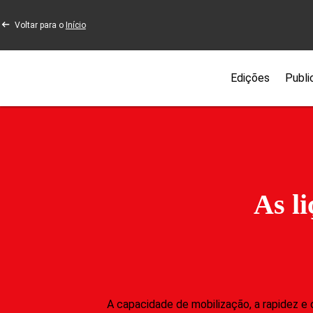
Voltar para o
Início
Edições
Publi
As l
A capacidade de mobilização, a rapidez e