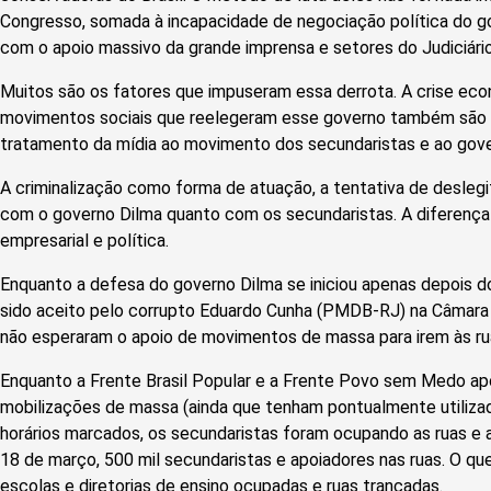
Congresso, somada à incapacidade de negociação política do g
com o apoio massivo da grande imprensa e setores do Judiciário
Muitos são os fatores que impuseram essa derrota. A crise ec
movimentos sociais que reelegeram esse governo também são f
tratamento da mídia ao movimento dos secundaristas e ao gover
A criminalização como forma de atuação, a tentativa de deslegiti
com o governo Dilma quanto com os secundaristas. A diferença
empresarial e política.
Enquanto a defesa do governo Dilma se iniciou apenas depois 
sido aceito pelo corrupto Eduardo Cunha (PMDB-RJ) na Câmara
não esperaram o apoio de movimentos de massa para irem às ru
Enquanto a Frente Brasil Popular e a Frente Povo sem Medo ap
mobilizações de massa (ainda que tenham pontualmente utiliz
horários marcados, os secundaristas foram ocupando as ruas e a
18 de março, 500 mil secundaristas e apoiadores nas ruas. O que
escolas e diretorias de ensino ocupadas e ruas trancadas.