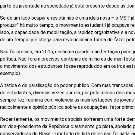
parte da juventude na sociedade já está presente desde as Jor
Se de um lado ocupar e resistir não é uma ideia nova – o MST já 
produzir” há muito tempo, o movimento estudantil já ocupava rei
lado, a capacidade de mobilização, a rapidez organizativa e a n
de um tempo que chega para revolucionar a forma de fazer polít
Não foi preciso, em 2015, nenhuma grande manifestação para q
política. Não foram precisos centenas de milhares de manifesta
o movimento dos estudantes fosse reproduzido em outros estado
exemplo).
A tática é de paralisação do poder público. Com ruas trancada
de estudantes, diversas vezes por dia, por pelo menos dois mese
sempre fez: reprimiu com violência as manifestações de jovens
radicalmente a opinião pública sobre as ocupações, fator primord
Recentemente, os movimentos sociais sofreram uma forte derr
um vice-presidente da República claramente golpista, apoiado p
conservadoras do Brasil. O método de luta deles não foi nada in