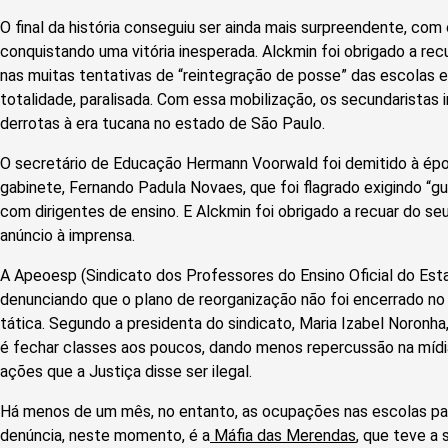
O final da história conseguiu ser ainda mais surpreendente, co
conquistando uma vitória inesperada. Alckmin foi obrigado a recu
nas muitas tentativas de “reintegração de posse” das escolas 
totalidade, paralisada. Com essa mobilização, os secundarista
derrotas à era tucana no estado de São Paulo.
O secretário de Educação Hermann Voorwald foi demitido à ép
gabinete, Fernando Padula Novaes, que foi flagrado exigindo “g
com dirigentes de ensino. E Alckmin foi obrigado a recuar do se
anúncio à imprensa.
A Apeoesp (Sindicato dos Professores do Ensino Oficial do Es
denunciando que o plano de reorganização não foi encerrado n
tática. Segundo a presidenta do sindicato, Maria Izabel Noronh
é fechar classes aos poucos, dando menos repercussão na mí
ações que a Justiça disse ser ilegal.
Há menos de um mês, no entanto, as ocupações nas escolas pau
denúncia, neste momento, é a
Máfia das Merendas
, que teve a 