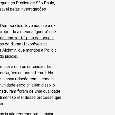
egurança Pública de São Paulo,
sável pelas investigações –
Democratize teve acesso a e-
 propondo a mesma “guerra” que
ede ‘confronto’ para desocupar
as do diurno (favoráveis às
r Alckmin, que mandou a Polícia
 judicial.
eressa é que os secundaristas
festações no pós-internet. No
uma nova relação com a escola
unidade escolar; além disso, o
onstruíram foram de uma qualidade
imensão real desse processo que
a.
dos já não representam a maior