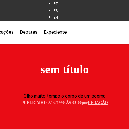
PT
ES
EN
cações
Debates
Expediente
sem título
Olho muito tempo o corpo de um poema
PUBLICADO 05/02/1990 ÀS 02:00
por
REDAÇÃO