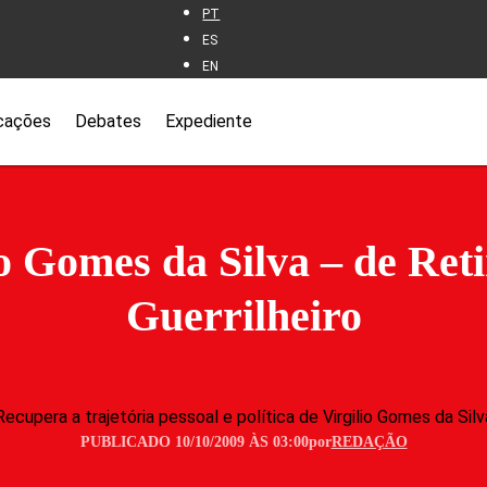
PT
ES
EN
cações
Debates
Expediente
io Gomes da Silva – de Reti
Guerrilheiro
Recupera a trajetória pessoal e política de Virgilio Gomes da Silv
PUBLICADO 10/10/2009 ÀS 03:00
por
REDAÇÃO