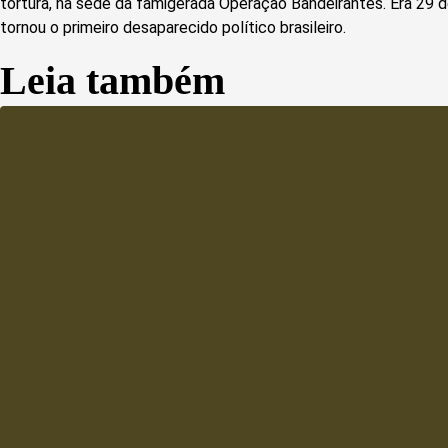
tortura, na sede da famigerada Operação Bandeirantes. Era 29 d
tornou o primeiro desaparecido político brasileiro.
Leia também