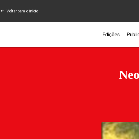
Voltar para o
Início
Edições
Publi
Neo