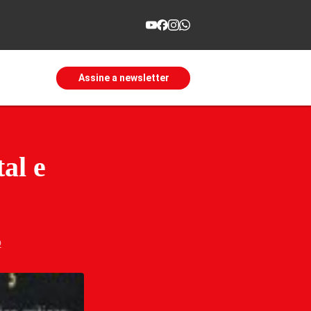
Assine a newsletter
al e
s
O