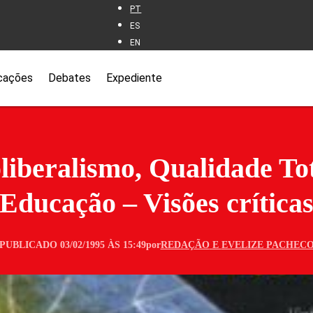
PT
ES
EN
cações
Debates
Expediente
liberalismo, Qualidade Tot
Educação – Visões crítica
PUBLICADO 03/02/1995 ÀS 15:49
por
REDAÇÃO
E
EVELIZE PACHEC