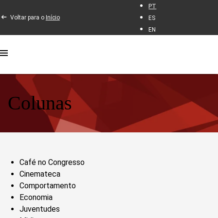
PT
Voltar para o
Início
ES
EN
Colunas
Café no Congresso
Cinemateca
Comportamento
Economia
Juventudes