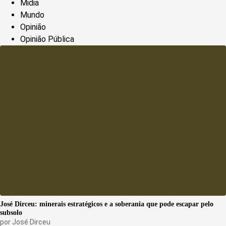
Midia
Mundo
Opinião
Opinião Pública
José Dirceu: minerais estratégicos e a soberania que pode escapar pelo
subsolo
por
José Dirceu