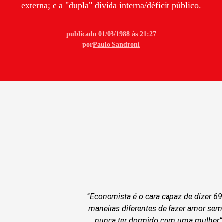
externa; e a "dupla" dívida interna/déficit público.
publicado 01/03/1988 às 21:27
por
Paulo Sandroni
“
Economista é o cara capaz de dizer 69
maneiras diferentes de fazer amor sem
nunca ter dormido com uma mulher”