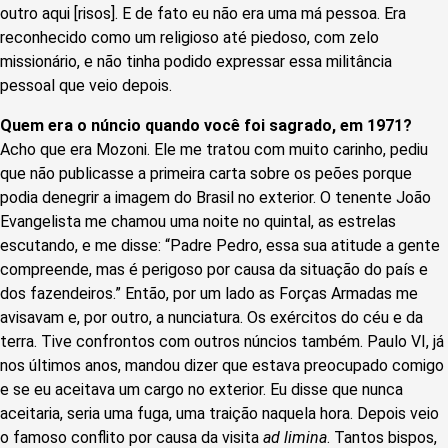
outro aqui [risos]. E de fato eu não era uma má pessoa. Era
reconhecido como um religioso até piedoso, com zelo
missionário, e não tinha podido expressar essa militância
pessoal que veio depois.
Quem era o núncio quando você foi sagrado, em 1971?
Acho que era Mozoni. Ele me tratou com muito carinho, pediu
que não publicasse a primeira carta sobre os peões porque
podia denegrir a imagem do Brasil no exterior. O tenente João
Evangelista me chamou uma noite no quintal, as estrelas
escutando, e me disse: “Padre Pedro, essa sua atitude a gente
compreende, mas é perigoso por causa da situação do país e
dos fazendeiros.” Então, por um lado as Forças Armadas me
avisavam e, por outro, a nunciatura. Os exércitos do céu e da
terra. Tive confrontos com outros núncios também. Paulo VI, já
nos últimos anos, mandou dizer que estava preocupado comigo
e se eu aceitava um cargo no exterior. Eu disse que nunca
aceitaria, seria uma fuga, uma traição naquela hora. Depois veio
o famoso conflito por causa da visita
ad limina
. Tantos bispos,