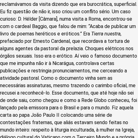
reclamávamos da visita dizendo que era burocrática, superficial.
Eu fiz questão de não ir, isso criou um conflito sério. Um caso
curioso: D. Hélder [Câmara], numa visita a Roma, encontrou-se
com o cardeal Baggio, que falou de mim: “Acaba de publicar um
livro de poemas heréticos e eróticos.” Era
Tierra nuestra
,
prefaciado por Ernesto Cardenal, que recordava a tortura de
alguns agentes da pastoral da prelazia. Choques elétricos nos
órgãos sexuais. Isso era o erótico. Aí veio o famoso documento
que me impunha não ir à Nicarágua, controlava certas
publicações e restringia pronunciamentos, me cerceando a
atividade pastoral. Como o documento vinha sem as
necessárias assinaturas, mesmo trazendo o carimbo oficial, me
recusei a reconhecê-lo. Esse documento, que até hoje não sei
de onde saiu, como chegou e como a Rede Globo conheceu, foi
lançado pela emissora para o Brasil e para o mundo. Fiz aquela
carta ao papa João Paulo II colocando uma série de
contestações fraternas, que aliás estavam sendo feitas no
mundo inteiro: respeito à liturgia inculturada, à mulher na Igreja,
diálogo cultural do Vaticano com o Terceiro Mundo e a própria