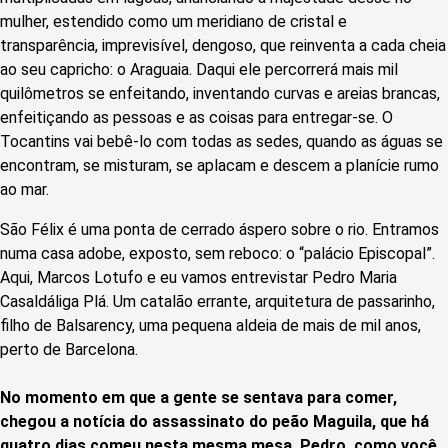
mulher, estendido como um meridiano de cristal e
transparência, imprevisível, dengoso, que reinventa a cada cheia
ao seu capricho: o Araguaia. Daqui ele percorrerá mais mil
quilômetros se enfeitando, inventando curvas e areias brancas,
enfeitiçando as pessoas e as coisas para entregar-se. O
Tocantins vai bebê-lo com todas as sedes, quando as águas se
encontram, se misturam, se aplacam e descem a planície rumo
ao mar.
São Félix é uma ponta de cerrado áspero sobre o rio. Entramos
numa casa adobe, exposto, sem reboco: o “palácio Episcopal”.
Aqui, Marcos Lotufo e eu vamos entrevistar Pedro Maria
Casaldáliga Plá. Um catalão errante, arquitetura de passarinho,
filho de Balsarency, uma pequena aldeia de mais de mil anos,
perto de Barcelona.
No momento em que a gente se sentava para comer,
chegou a notícia do assassinato do peão Maguila, que há
quatro dias comeu nesta mesma mesa. Pedro, como você