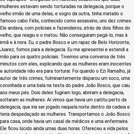
mulheres estavam sendo torturadas na delegacia, porque o
velho irmão de uma delas, e sogro da outra, tinha matado o
famoso cabo Félix, conhecido como assassino, uns dez crimes.
Ele andava, com policiais e fazendeiros, atrás de dois filhos do
velho, que reagiu e o matou. Não conseguiram pegá-lo, mas à
irmã e à nora. Eu, o padre Bosco e um rapaz de Belo Horizonte,
Juarez, fomos para a delegacia. Eu me apresentei e estendi a
mão para os quatro policiais. Tivemos uma conversa de três
minutos com eles, explicando que as mulheres eram inocentes
e autoridade não era para torturar. Foi quando o Ezi Ramalho, já
autor de três crimes, fulminantemente disparou um soco, uma
coronhada e uma bala na testa do padre João Bosco, que caiu
aos meus pés. Dois deles fugiram logo, abriram a delegacia,
soltaram as mulheres. Aí vimos que havia um caititu perto da
delegacia, que iria ser jogado naquela noite dentro da cadeia e
teria despedaçado as mulheres. Transportamos o João Bosco
para casa, onde havia um casal de médicos e uma enfermeira.
Ele ficou lúcido ainda umas duas horas. Ofereceu a vida pelos