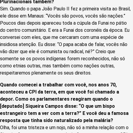
Plurinacionais também?
Sim. Quando o papa João Paulo II fez a primeira visita ao Brasil,
ele disse em Manaus: “Vocês são povos, vocês são nações.”
Poucos dias depois apareceu toda a cúpula da Funai no pátio
do centro comunitário. E era a Funai dos coronéis da época. Eu
conversei com eles, que me cercaram com uma espécie de
insidiosa atenção. Eu disse: “O papa acaba de falar, vocês não
vão dizer que ele é comunista ou radical, né?” Creio que
somente se os povos indígenas forem reconhecidos, não só
como etnias outras, mas também como nações outras,
respeitaremos plenamente os seus direitos.
Quando comecei a trabalhar com você, nos anos 70,
aconteceu a CPI da terra, em que você foi chamado a
depor. Como os parlamentares reagiram quando o
[deputado] Siqueira Campos disse: “O que um bispo
estrangeiro tem a ver com a terra?” E você deu a famosa
resposta que tinha sido naturalizado pela malária?
Olha, foi uma tristeza e um nojo, não só a minha relação com o