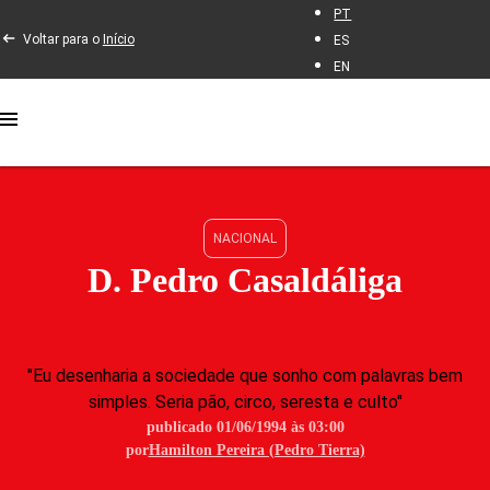
PT
Voltar para o
Início
ES
EN
NACIONAL
D. Pedro Casaldáliga
"Eu desenharia a sociedade que sonho com palavras bem
simples. Seria pão, circo, seresta e culto"
publicado 01/06/1994 às 03:00
por
Hamilton Pereira (Pedro Tierra)