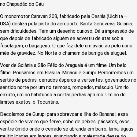
no Chapadão do Céu.
O monomotor Caravan 208, fabricado pela Cesnia (Uichita –
USA) desliza pela pista do aeroporto Santa Genoveva, Goiânia,
sem dificuldades. Tem um desenho curioso. Dá a impressão de
que depois de fabricado alguém se advertiu de atar sob a
fuselagem, o bagageiro. O que faz dele um avião ao pelo nono
mês de gravidez. No Norte o chamam de barriga de aluguel.
Voar de Goiânia a São Félix do Araguaia é um filme. Um belo
filme. Pousamos em Brasília. Minacu e Gurupi. Percorremos um
sertão de pedras, cerrados ásperos e vertentes, governados no
sentido norte por um rio teimoso, rompedor, másculo. Um rio
enxuto, um rio habituoso a cortar pedras aprumo. Um rio de
limites exatos: o Tocantins.
Decolamos de Gurupi para sobrevoar a Ilha do Bananal, essa
espécie de viveiro que ferve, sobe de peixes, pássaros, ovos,
ventre úmido onde o cerrado se abranda em barro, lama, águas
multiplicadas em lagoas, anunciando a majestade desse rio