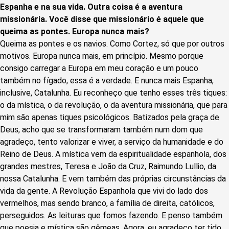
Espanha e na sua vida. Outra coisa é a aventura
missionária. Você disse que missionário é aquele que
queima as pontes. Europa nunca mais?
Queima as pontes e os navios. Como Cortez, só que por outros
motivos. Europa nunca mais, em princípio. Mesmo porque
consigo carregar a Europa em meu coração e um pouco
também no fígado, essa é a verdade. E nunca mais Espanha,
inclusive, Catalunha. Eu reconheço que tenho esses três tiques:
o da mística, o da revolução, o da aventura missionária, que para
mim são apenas tiques psicológicos. Batizados pela graça de
Deus, acho que se transformaram também num dom que
agradeço, tento valorizar e viver, a serviço da humanidade e do
Reino de Deus. A mística vem da espiritualidade espanhola, dos
grandes mestres, Teresa e João da Cruz, Raimundo Lullio, da
nossa Catalunha. E vem também das próprias circunstâncias da
vida da gente. A Revolução Espanhola que vivi do lado dos
vermelhos, mas sendo branco, a família de direita, católicos,
perseguidos. As leituras que fomos fazendo. E penso também
que poesia e mística são gêmeas. Agora, eu agradeço ter tido