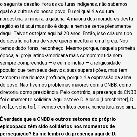
o seguinte desafio: fora as culturas indígenas, não sabemos
qual é a cultura do nosso povo. Eu sei qual é a cultura
nordestina, a mineira, a gaúcha. A maioria dos moradores desta
região está aqui mas não é daqui e nem se sente plenamente
daqui. Talvez estejam aqui há 20 anos. Então, isso cria um tipo
de desafio na hora de você querer inculturar uma Igreja. Nós
temos dado foras, reconheço. Mesmo porque, naquela primeira
época, a Igreja latino-americana mais comprometida nem
sempre compreendeu — e eu me incluo — a religiosidade
popular, que tem seus desvios, suas superstições, mas tem
também uma riqueza profunda, porque é a expressão da alma
do povo. Não tivemos problemas maiores com a CNBB, como
diretoria, como presidência. Pelo contrário, a presença da CNBB
foi sumamente solidária. Aqui esteve D. Aloisio [Lorscheiter], D.
Ivo [Lorscheiter]. Tivemos conflitos com a nunciatura, isso sim…
É verdade que a CNBB e outros setores do próprio
episcopado têm sido solidários nos momentos de
perseguição? Eu me lembro da presença aqui de D.