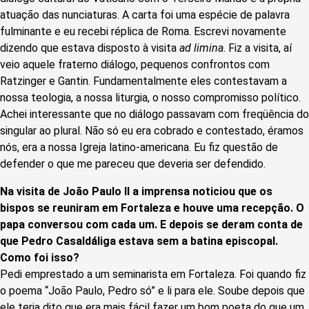
atuação das nunciaturas. A carta foi uma espécie de palavra
fulminante e eu recebi réplica de Roma. Escrevi novamente
dizendo que estava disposto à visita
ad limina
. Fiz a visita, aí
veio aquele fraterno diálogo, pequenos confrontos com
Ratzinger e Gantin. Fundamentalmente eles contestavam a
nossa teologia, a nossa liturgia, o nosso compromisso político.
Achei interessante que no diálogo passavam com freqüência do
singular ao plural. Não só eu era cobrado e contestado, éramos
nós, era a nossa Igreja latino-americana. Eu fiz questão de
defender o que me pareceu que deveria ser defendido.
Na visita de João Paulo II a imprensa noticiou que os
bispos se reuniram em Fortaleza e houve uma recepção. O
papa conversou com cada um. E depois se deram conta de
que Pedro Casaldáliga estava sem a batina episcopal.
Como foi isso?
Pedi emprestado a um seminarista em Fortaleza. Foi quando fiz
o poema “João Paulo, Pedro só” e li para ele. Soube depois que
ele teria dito que era mais fácil fazer um bom poeta do que um