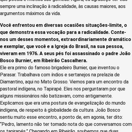
sempre uma inclinação à radicalidade, às causas maiores, aos
argumentos máximos da vida.
Você enfrentou em diversas ocasiões situações-limite, o
que demonstra essa vocação para a radicalidade. Conte-
nos um desses momentos, extraordinariamente dramático
e exemplar, que você e a Igreja do Brasil, na sua pessoa,
viveram em 1976. A seus pés foi assassinado o padre João
Bosco Burnier, em Ribeirão Cascalhera.
Ele era primo do famoso brigadeiro Burnier, que inventou o
Parasar. Trabalhava com índios e sertanejos na prelazia de
Diamantino, aqui no Mato Grosso. Viemos para um encontro da
pastoral indígena, no Tapirapé. Eles nos perguntaram por que
alguns missionários não batizavam, como antigamente.
Explicamos que era uma postura de evangelização do mundo
indígena, de respeito à globalidade da cultura. João Bosco
sentiu muito esse encontro, a ponto de, em agonia, ter dito:
“Pedro, lamento não ter tomado nota do que conversamos com
os tapirapés.” Chegando em Ribeirão, soubemos que duas