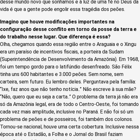
desse mundo novo que sonhamos e à luz de uma fé no Deus da
vida é que a gente pode engolir essa tragédia dos peões.
Imagino que houve modificações importantes na
configuração desse conflito em torno da posse da terra e
do trabalho nesse lugar. Que diferença é essa?
Olha, chegamos quando essa região entre o Araguaia e o Xingu
era um paraíso de incentivos fiscais, a porteira da Sudam
(Superintendência de Desenvolvimento da Amazônia). Em 1968,
foi um tempo gordo para o latifúndio desenfreado. São Félix
tinha uns 600 habitantes e 3.000 peões. Sem nome, sem
carteira, sem futuro. Eu lembro deles. Perguntava pela família:
“Ixe, faz anos que não tenho notícia..” Não escreve à sua mãe?
“Não, quero que eu seja a carta..” O problema da terra já não era
só da Amazônia legal, era de todo o Centro-Oeste, foi tomando
cada vez mais amplitude, inclusive no Paraná. E não foi só um
problema de peões e de posseiros, foi também dos colonos.
Tornou-se nacional, houve uma certa cobertura. Inclusive nessa
época até o Estadão, a Folha e o Jornal do Brasil faziam