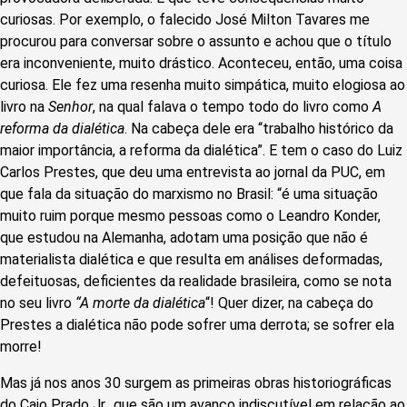
curiosas. Por exemplo, o falecido José Milton Tavares me
procurou para conversar sobre o assunto e achou que o título
era inconveniente, muito drástico. Aconteceu, então, uma coisa
curiosa. Ele fez uma resenha muito simpática, muito elogiosa ao
livro na
Senhor
, na qual falava o tempo todo do livro como
A
reforma da dialética
. Na cabeça dele era “trabalho histórico da
maior importância, a reforma da dialética”. E tem o caso do Luiz
Carlos Prestes, que deu uma entrevista ao jornal da PUC, em
que fala da situação do marxismo no Brasil: “é uma situação
muito ruim porque mesmo pessoas como o Leandro Konder,
que estudou na Alemanha, adotam uma posição que não é
materialista dialética e que resulta em análises deformadas,
defeituosas, deficientes da realidade brasileira, como se nota
no seu livro
“A morte da dialética
“! Quer dizer, na cabeça do
Prestes a dialética não pode sofrer uma derrota; se sofrer ela
morre!
Mas já nos anos 30 surgem as primeiras obras historiográficas
do Caio Prado Jr., que são um avanço indiscutível em relação ao