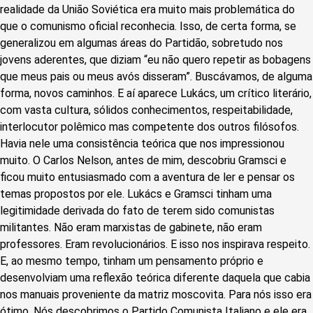
realidade da União Soviética era muito mais problemática do
que o comunismo oficial reconhecia. Isso, de certa forma, se
generalizou em algumas áreas do Partidão, sobretudo nos
jovens aderentes, que diziam “eu não quero repetir as bobagens
que meus pais ou meus avós disseram”. Buscávamos, de alguma
forma, novos caminhos. E aí aparece Lukács, um crítico literário,
com vasta cultura, sólidos conhecimentos, respeitabilidade,
interlocutor polêmico mas competente dos outros filósofos.
Havia nele uma consistência teórica que nos impressionou
muito. O Carlos Nelson, antes de mim, descobriu Gramsci e
ficou muito entusiasmado com a aventura de ler e pensar os
temas propostos por ele. Lukács e Gramsci tinham uma
legitimidade derivada do fato de terem sido comunistas
militantes. Não eram marxistas de gabinete, não eram
professores. Eram revolucionários. E isso nos inspirava respeito.
E, ao mesmo tempo, tinham um pensamento próprio e
desenvolviam uma reflexão teórica diferente daquela que cabia
nos manuais proveniente da matriz moscovita. Para nós isso era
ótimo. Nós descobrimos o Partido Comunista Italiano e ele era