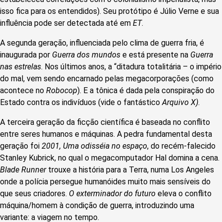
isso fica para os entendidos). Seu protótipo é Júlio Verne e sua
influência pode ser detectada até em
ET
.
A segunda geração, influenciada pelo clima de guerra fria, é
inaugurada por
Guerra dos mundos
e está presente na
Guerra
nas estrelas
. Nos últimos anos, a “ditadura totalitária – o império
do mal, vem sendo encarnado pelas megacorporações (como
acontece no
Robocop
). E a tônica é dada pela conspiração do
Estado contra os indivíduos (vide o fantástico
Arquivo X)
.
A terceira geração da ficção científica é baseada no conflito
entre seres humanos e máquinas. A pedra fundamental desta
geração foi
2001, Uma odisséia no espaço
, do recém-falecido
Stanley Kubrick, no qual o megacomputador Hal domina a cena.
Blade Runner
trouxe a história para a Terra, numa Los Angeles
onde a polícia persegue humanóides muito mais sensíveis do
que seus criadores.
O exterminador do futuro
eleva o conflito
máquina/homem à condição de guerra, introduzindo uma
variante: a viagem no tempo.