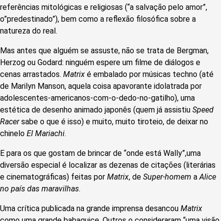
referências mitológicas e religiosas (“a salvação pelo amor”,
o”predestinado”), bem como a reflexão filosófica sobre a
natureza do real.
Mas antes que alguém se assuste, não se trata de Bergman,
Herzog ou Godard: ninguém espere um filme de diálogos e
cenas arrastados.
Matrix
é embalado por músicas techno (até
de Marilyn Manson, aquela coisa apavorante idolatrada por
adolescentes-americanos-com-o-dedo-no-gatilho), uma
estética de desenho animado japonês (quem já assistiu
Speed
Racer
sabe o que é isso) e muito, muito tiroteio, de deixar no
chinelo
El Mariachi
.
E para os que gostam de brincar de “onde está Wally”,uma
diversão especial é localizar as dezenas de citações (literárias
e cinematográficas) feitas por
Matrix
, de
Super-homem
a
Alice
no país das maravilhas
.
Uma crítica publicada na grande imprensa desancou
Matrix
como uma grande babaquice. Outros o consideraram “uma visão