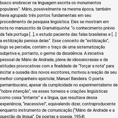
busco enobrecer na linguagem escrita os monumentos
populares”. Mário, possivelmente na mesma época, também
havia agrupado três pontos fundamentais em seu
procedimento de pesquisa lingüística. Eles se mostram em
nota no manuscrito da
Gramatiquinha
: “o conhecimento prévio
da fala portuga […], o estudo paciente das falas brasileiras e […]
a estilização penosa delas”. Esse conceito de “estilização”,
logo se percebe, contém o traço de uma sistematização
subjetiva e, portanto, o germe da dissidência. A iniciativa
pessoal de Mário de Andrade, plena de idiossincrasias e de
atitudes provocativas com a finalidade de “forçar a nota” para
incitar a ousadia dos novos escritores, motivou a reação de seu
melhor companheiro epistolar, Manuel Bandeira. O poeta
pernambucano, apesar da cumplicidade no experimentalismo de
“nobre intenção”, via esses torneios e criações lingüísticas
como coisa “irritante” e a língua, que resultava dessa
experiência, “inacessível”, equivalendo dizer, contraproducente
enquanto instrumento de comunicação.(“Mário de Andrade e a
questão da língua”, De poetas e poesia, 1954).