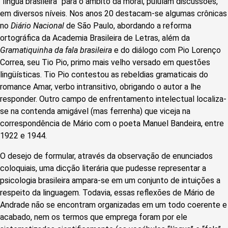
“língua brasileira” para o âmbito da moral, pululam discussões,
em diversos níveis. Nos anos 20 destacam-se algumas crônicas
no
Diário Nacional
de São Paulo, abordando a reforma
ortográfica da Academia Brasileira de Letras, além da
Gramatiquinha da fala brasileira
e do diálogo com Pio Lorenço
Correa, seu Tio Pio, primo mais velho versado em questões
lingüísticas. Tio Pio contestou as rebeldias gramaticais do
romance Amar, verbo intransitivo, obrigando o autor a lhe
responder. Outro campo de enfrentamento intelectual localiza-
se na contenda amigável (mas ferrenha) que viceja na
correspondência de Mário com o poeta Manuel Bandeira, entre
1922 e 1944.
O desejo de formular, através da observação de enunciados
coloquiais, uma dicção literária que pudesse representar a
psicologia brasileira ampara-se em um conjunto de intuições a
respeito da linguagem. Todavia, essas reflexões de Mário de
Andrade não se encontram organizadas em um todo coerente e
acabado, nem os termos que emprega foram por ele