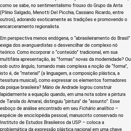
como se sabe, no sentimentalismo frouxo do Grupo da Anta
(Plínio Salgado, Menotti Del Picchia, Cassiano Ricardo, entre
outros), adorando exoticamente as tradições e promovendo o
encarceramento regionalista.
Em perspectiva menos endógena, o “abrasileiramento do Brasil”
exigia dos
avanguardistas
o desvencilhar de complexo nó
teórico. Como incorporar o “conteúdo” tradicional, em sua
multifária apresentação, às “formas” novas da modernidade? Ou
sob outro ângulo, tornando mais complexa a noção de “forma”,
isto é, de “material” (a linguagem, a composição plástica, a
tessitura musical), como expressar os elementos formadores
da psique brasileira? Mário de Andrade logrou construir
lapidarmente a equação quando, em uma nota sobre a pintura
de Tarsila do Amaral, distinguiu “pintura” de “assunto”. Esse
esboço de análise encontrado em seu
Fichário analítico
–
espécie de enciclopédia pessoal, manuscrito conservado no
Instituto de Estudos Brasileiros da USP – coloca a
problemática da expressão plástica nacional em uma chave