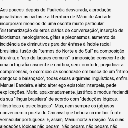
Aos poucos, depois de Paulicéia desvairada, a produção
jornalística, as cartas e a literatura de Mário de Andrade
incorporam meneios de uma escrita muito particular:
“sistematização de erros diários de conversação”, inserção de
idiotismos, neologismos, gírias e pleonasmos, aumento da
incidência de diminutivos para dar ênfase à índole racial
brasileira, fusão de “termos do Norte e do Sul” na composição
literária, o “uso de lugares comuns”, a imposição consciente de
uma ortografia nascente e caótica, sem, contudo, prejudicar a
compreensão, o exercício da sonoridade em busca de um “ritmo
dengoso e balançado”, todas essas alquimias lingüísticas, enfim.
Manuel Bandeira, eleito alter ego epistolar, interpela, pede
explicações. Mario, apaixonadamente, justifica o modus faciendi
da sua “língua brasileira” de acordo com “deduções lógicas,
filosóficas e psicológicas”. Mas, nem sempre os (ab)usos
convencem o poeta de Carnaval que bebera na melhor fonte
vernacular portuguesa. E, assim, Manu incita a reação: “As suas
alegações lógicas não pegam. Não pegam, não pegam, não