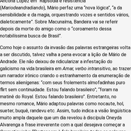
Ancona Lopez em “Rapsódia e resistência”
(
Mariodeandradiando
), Mário perfaz uma “nova lógica”, “a da
sensibilidade e da magia, orquestrando vozes e sentidos vários,
dialeticamente”. Sobre Macunaíma, Bandeira vai se referir
depois da morte do amigo como o “coroamento dessa
notabilíssima busca de Brasil”.
Como hoje o assunto da invasão das palavras estrangeiras volta
a ser discutido, talvez valha a pena evocar a lição de Mário de
Andrade. Ele não deixou de ridicularizar a infestação do
galicismo na vida brasileira em
Amar, verbo intransitivo
, ao trazer
um narrador irônico criando o estranhamento da enumeração de
termos alienígenas: “com seus frolements almofadinhas puro
flirt sem continuidade. Estou falando brasileiro”; “foram na
matinê do Royal. Estou falando brasileiro”. Entretanto, no
mesmo romance, Mário adaptou palavras como nocaute, hol,
sueter; buquê, randevu etc. Assim, tudo indica a visão lingüística
muito ampla daquele que um dia revelou à discípula Oneyda
Alvarenga a frase irreverente com a qual desejava começar a