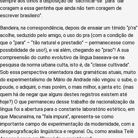
sempre aos olhos a disposição de “sacrificar-se” para “dar
coragem a essa gentinha que ainda não tem coragem de
escrever brasileiro”.
Bandeira, na correspondência, depois de ensaiar um tímido “p’ra”
acolhe, seduzido pelo amigo, o uso do pra (com a condição de
que o “para” – “tão natural e prestadio” – permanecesse como
possibilidade de uso!), e vai além, chegando ao “prao”! A sua
compreensão do cunho evolutivo da língua baseava-se na
pesquisa da norma urbana culta, isto é, da “classe cultivada”.
Sob essa perspectiva orientadora das gramáticas atuais, muito
do experimentalismo de Mário de Andrade não vingou: o sube, o
poude, o adiquirir, o mas porém, o mais milhor, a janta etc. (mas
quem há de negar que alguns destes registros existem até
hoje?) O que permaneceu desse trabalho de nacionalização da
língua foi a abertura para o constante laboratório estético, em
que Macunaíma, na “fala impura”, apresenta-se como
importante campo de experimentação da modernidade, com a
desgeograficação lingüística e regional. Ou, como analisa Telê