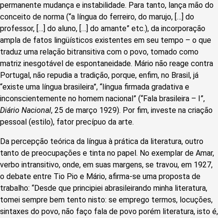
permanente mudança e instabilidade. Para tanto, lança mão do
conceito de norma (“a língua do ferreiro, do marujo, […] do
professor, […] do aluno, […] do amante” etc.), da incorporação
ampla de fatos lingüísticos existentes em seu tempo – o que
traduz uma relação bitransitiva com o povo, tomado como
matriz inesgotável de espontaneidade. Mário não reage contra
Portugal, não repudia a tradição, porque, enfim, no Brasil, já
“existe uma língua brasileira”, “língua firmada gradativa e
inconscientemente no homem nacional” (“Fala brasileira – I”,
Diário Nacional
, 25 de março 1929). Por fim, investe na criação
pessoal (estilo), fator precípuo da arte.
Da percepção teórica da língua à prática da literatura, outro
tanto de preocupações e tinta no papel. No exemplar de Amar,
verbo intransitivo, onde, em suas margens, se travou, em 1927,
o debate entre Tio Pio e Mário, afirma-se uma proposta de
trabalho: “Desde que principiei abrasileirando minha literatura,
tomei sempre bem tento nisto: se emprego termos, locuções,
sintaxes do povo, não faço fala de povo porém literatura, isto é,