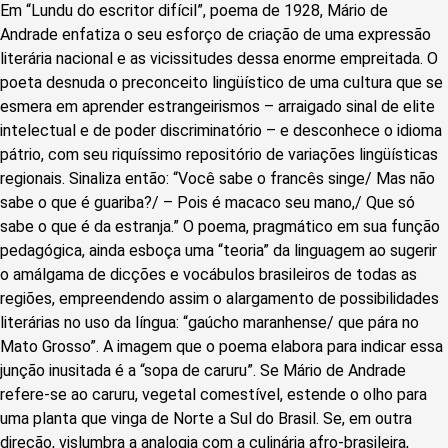
Em “Lundu do escritor difícil”, poema de 1928, Mário de
Andrade enfatiza o seu esforço de criação de uma expressão
literária nacional e as vicissitudes dessa enorme empreitada. O
poeta desnuda o preconceito lingüístico de uma cultura que se
esmera em aprender estrangeirismos – arraigado sinal de elite
intelectual e de poder discriminatório – e desconhece o idioma
pátrio, com seu riquíssimo repositório de variações lingüísticas
regionais. Sinaliza então: “Você sabe o francês singe/ Mas não
sabe o que é guariba?/ – Pois é macaco seu mano,/ Que só
sabe o que é da estranja.” O poema, pragmático em sua função
pedagógica, ainda esboça uma “teoria” da linguagem ao sugerir
o amálgama de dicções e vocábulos brasileiros de todas as
regiões, empreendendo assim o alargamento de possibilidades
literárias no uso da língua: “gaúcho maranhense/ que pára no
Mato Grosso”. A imagem que o poema elabora para indicar essa
junção inusitada é a “sopa de caruru”. Se Mário de Andrade
refere-se ao caruru, vegetal comestível, estende o olho para
uma planta que vinga de Norte a Sul do Brasil. Se, em outra
direção, vislumbra a analogia com a culinária afro-brasileira,