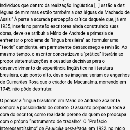
indivíduos que dentro da realização lingüística […] estão a dez
léguas de mim mas estão também a dez léguas de Machado de
Assis.” À parte a acurada percepção crítica daquele que, já em
1935, inseria no panteão escritores ainda construindo suas
obras, deve-se atribuir a Mário de Andrade a primazia de
enfrentar o problema da “língua brasileira” ao formular uma
“teoria” cambiante, em permanente desasossego e revisão. Ao
mesmo tempo, o escritor concretizava a “prática” literária ao
propor sistematizações e ousadias decisivas para o
desenvolvimento da experiência lingüística na literatura
brasileira, cujo ponto alto, deve-se imaginar, seriam os engenhos
de Guimarães Rosa que o criador de Macunaíma, morrendo em
1945, não pôde desfrutar.
O pensar a “língua brasileira” em Mário de Andrade acalenta
sempre a possibilidade do debate. O assunto perpassa toda a
obra do escritor, como realidade perene de quem se preocupa
com o próprio “instrumento de trabalho”. O “Prefácio
interessantíssimo” de
Paulicéia desvairada
, em 1922, no início