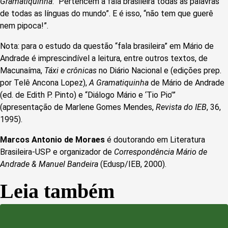
Gramatiquinha
: “Pertencem à fala brasileira todas as palavras
de todas as línguas do mundo”. E é isso, “não tem que guerê
nem pipoca!”.
Nota: para o estudo da questão “fala brasileira” em Mário de
Andrade é imprescindível a leitura, entre outros textos, de
Macunaíma,
Táxi e crônicas
no Diário Nacional e (edições prep.
por Telê Ancona Lopez),
A Gramatiquinha
de Mário de Andrade
(ed. de Edith P. Pinto) e “Diálogo Mário e ‘Tio Pio’”
(apresentação de Marlene Gomes Mendes,
Revista do IEB
, 36,
1995).
Marcos Antonio de Moraes
é doutorando em Literatura
Brasileira-USP e organizador de
Correspondência Mário de
Andrade & Manuel Bandeira
(Edusp/IEB, 2000).
Leia também