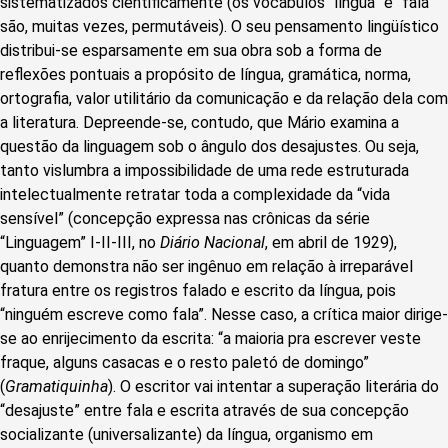
sistematizados cientificamente (os vocábulos “língua” e “fala”
são, muitas vezes, permutáveis). O seu pensamento lingüístico
distribui-se esparsamente em sua obra sob a forma de
reflexões pontuais a propósito de língua, gramática, norma,
ortografia, valor utilitário da comunicação e da relação dela com
a literatura. Depreende-se, contudo, que Mário examina a
questão da linguagem sob o ângulo dos desajustes. Ou seja,
tanto vislumbra a impossibilidade de uma rede estruturada
intelectualmente retratar toda a complexidade da “vida
sensível” (concepção expressa nas crônicas da série
“Linguagem” I-II-III, no
Diário Nacional
, em abril de 1929),
quanto demonstra não ser ingênuo em relação à irreparável
fratura entre os registros falado e escrito da língua, pois
“ninguém escreve como fala”. Nesse caso, a crítica maior dirige-
se ao enrijecimento da escrita: “a maioria pra escrever veste
fraque, alguns casacas e o resto paletó de domingo”
(
Gramatiquinha
). O escritor vai intentar a superação literária do
“desajuste” entre fala e escrita através de sua concepção
socializante (universalizante) da língua, organismo em