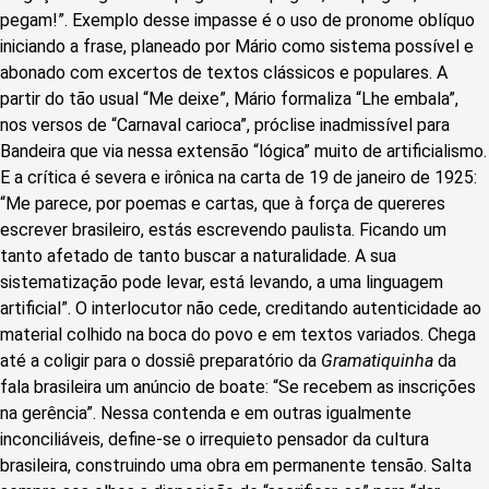
pegam!”. Exemplo desse impasse é o uso de pronome oblíquo
iniciando a frase, planeado por Mário como sistema possível e
abonado com excertos de textos clássicos e populares. A
partir do tão usual “Me deixe”, Mário formaliza “Lhe embala”,
nos versos de “Carnaval carioca”, próclise inadmissível para
Bandeira que via nessa extensão “lógica” muito de artificialismo.
E a crítica é severa e irônica na carta de 19 de janeiro de 1925:
“Me parece, por poemas e cartas, que à força de quereres
escrever brasileiro, estás escrevendo paulista. Ficando um
tanto afetado de tanto buscar a naturalidade. A sua
sistematização pode levar, está levando, a uma linguagem
artificial”. O interlocutor não cede, creditando autenticidade ao
material colhido na boca do povo e em textos variados. Chega
até a coligir para o dossiê preparatório da
Gramatiquinha
da
fala brasileira um anúncio de boate: “Se recebem as inscrições
na gerência”. Nessa contenda e em outras igualmente
inconciliáveis, define-se o irrequieto pensador da cultura
brasileira, construindo uma obra em permanente tensão. Salta