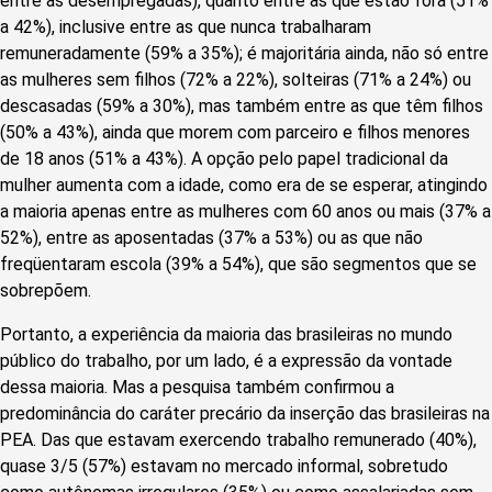
entre as desempregadas), quanto entre as que estão fora (51%
a 42%), inclusive entre as que nunca trabalharam
remuneradamente (59% a 35%); é majoritária ainda, não só entre
as mulheres sem filhos (72% a 22%), solteiras (71% a 24%) ou
descasadas (59% a 30%), mas também entre as que têm filhos
(50% a 43%), ainda que morem com parceiro e filhos menores
de 18 anos (51% a 43%). A opção pelo papel tradicional da
mulher aumenta com a idade, como era de se esperar, atingindo
a maioria apenas entre as mulheres com 60 anos ou mais (37% a
52%), entre as aposentadas (37% a 53%) ou as que não
freqüentaram escola (39% a 54%), que são segmentos que se
sobrepõem.
Portanto, a experiência da maioria das brasileiras no mundo
público do trabalho, por um lado, é a expressão da vontade
dessa maioria. Mas a pesquisa também confirmou a
predominância do caráter precário da inserção das brasileiras na
PEA. Das que estavam exercendo trabalho remunerado (40%),
quase 3/5 (57%) estavam no mercado informal, sobretudo