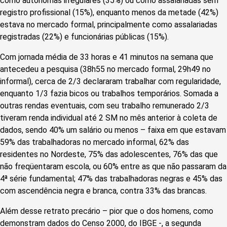
como autônomas irregulares (35%) ou como assalariadas sem
registro profissional (15%), enquanto menos da metade (42%)
estava no mercado formal, principalmente como assalariadas
registradas (22%) e funcionárias públicas (15%).
Com jornada média de 33 horas e 41 minutos na semana que
antecedeu a pesquisa (38h55 no mercado formal, 29h49 no
informal), cerca de 2/3 declararam trabalhar com regularidade,
enquanto 1/3 fazia bicos ou trabalhos temporários. Somada a
outras rendas eventuais, com seu trabalho remunerado 2/3
tiveram renda individual até 2 SM no mês anterior à coleta de
dados, sendo 40% um salário ou menos – faixa em que estavam
59% das trabalhadoras no mercado informal, 62% das
residentes no Nordeste, 75% das adolescentes, 76% das que
não freqüentaram escola, ou 60% entre as que não passaram da
4ª série fundamental; 47% das trabalhadoras negras e 45% das
com ascendência negra e branca, contra 33% das brancas.
Além desse retrato precário – pior que o dos homens, como
demonstram dados do Censo 2000, do IBGE -, a segunda