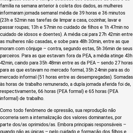
família na semana anterior à coleta dos dados, as mulheres
informaram jornada semanal média de 39 horas e 36 minutos
(23h e 52min nas tarefas de limpar a casa, cozinhar, lavar e
passar roupas; 13h e 57min no cuidado de filhos e 1h 47min no
cuidado de idosos e doentes). A média cai para 27h 42min entre
as mulheres não casadas, e sobe para 48h 30min, entre as que
moram com cônjuge – contra, segundo estas, 5h 36min de seus
parceiros. Para as que estavam fora da PEA, a média atinge 43h
42min, caindo para 35h 48min entre as da PEA – sendo 27 horas
para as que estavam no mercado formal, 35h 24min para as do
mercado informal (51 horas entre as desempregadas). Somadas
às horas de trabalho remunerado, a dupla jornada aferida foi de,
respectivamente, 66 horas (PEA formal) e 65 horas (PEA
informal) de trabalho.
Como todo fenômeno de opressão, sua reprodução não
ocorreria sem a internalização dos valores dominantes, por
parte dos/as oprimidos/as. Embora principais responsáveis –
quando não as únicas – pelo cuidado e formação dos filhos e