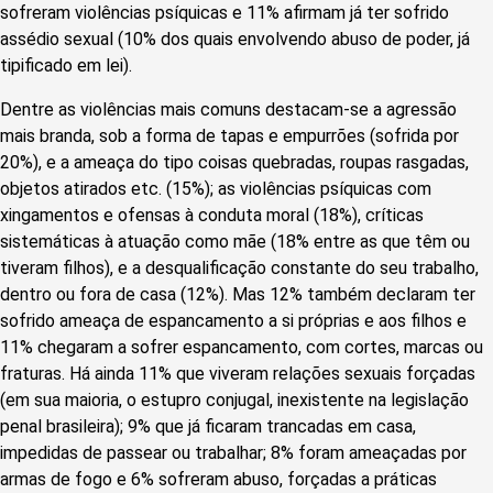
sofreram violências psíquicas e 11% afirmam já ter sofrido
assédio sexual (10% dos quais envolvendo abuso de poder, já
tipificado em lei).
Dentre as violências mais comuns destacam-se a agressão
mais branda, sob a forma de tapas e empurrões (sofrida por
20%), e a ameaça do tipo coisas quebradas, roupas rasgadas,
objetos atirados etc. (15%); as violências psíquicas com
xingamentos e ofensas à conduta moral (18%), críticas
sistemáticas à atuação como mãe (18% entre as que têm ou
tiveram filhos), e a desqualificação constante do seu trabalho,
dentro ou fora de casa (12%). Mas 12% também declaram ter
sofrido ameaça de espancamento a si próprias e aos filhos e
11% chegaram a sofrer espancamento, com cortes, marcas ou
fraturas. Há ainda 11% que viveram relações sexuais forçadas
(em sua maioria, o estupro conjugal, inexistente na legislação
penal brasileira); 9% que já ficaram trancadas em casa,
impedidas de passear ou trabalhar; 8% foram ameaçadas por
armas de fogo e 6% sofreram abuso, forçadas a práticas