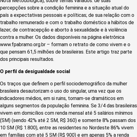
Nota Metodológica), sobre temas variados: de suas
percepções sobre a condição feminina e a situação atual do
país a expectativas pessoais e políticas; de sua relação com o
trabalho remunerado e com o trabalho doméstico a hábitos de
lazer; de contracepção e aborto à sexualidade e à violência
contra a mulher. Os dados disponíveis na página eletrônica
www.fpabramo.org.br – formam o retrato de como vivem e o
que pensam 61,5 milhões de brasileiras. Este artigo traz parte
dos principais resultados.
O perfil da desigualdade social
Os traços que definem o perfil sociodemográfico da mulher
brasileira desautorizam o uso do singular, uma vez que os
indicadores médios, em si ruins, tornam-se dramáticos em
alguns segmentos da população feminina. Se 3/4 das brasileiras
vivem em domicí­lios com renda mensal até 5 salários mínimos
(SM) (sendo 42% até 2 SM, R$ 360) e somente 8% passam dos
10 SM (R$ 1.800), entre as residentes no Nordeste 86% vivem
em famílias com até 5 SM (R$ 900) e em apenas 5% a renda