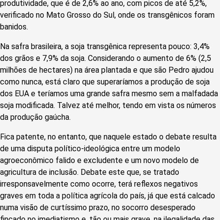
produtividade, que é de 2,6% ao ano, com picos de até 5,2%,
verificado no Mato Grosso do Sul, onde os transgênicos foram
banidos.
Na safra brasileira, a soja transgênica representa pouco: 3,4%
dos grãos e 7,9% da soja. Considerando o aumento de 6% (2,5
milhões de hectares) na área plantada e que são Pedro ajudou
como nunca, está claro que superaríamos a produção de soja
dos EUA e te­ríamos uma grande safra mesmo sem a malfadada
soja modificada. Talvez até melhor, tendo em vista os números
da produção gaúcha.
Fica patente, no entanto, que naquele estado o debate resulta
de uma disputa político-ideológica entre um modelo
agroeconômico falido e excludente e um novo modelo de
agricultura de inclusão. Debate este que, se tratado
irresponsavelmente como ocorre, terá reflexos negativos
graves em toda a política agrícola do país, já que está calcado
numa visão de curtíssimo prazo, no socorro desesperado
fincado no imediatismo e, tão ou mais grave, na ilegalidade das