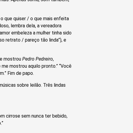
e o que quiser / o que mais enfeita
doso, lembra dela, a vereadora
o amor embeleza a mulher tinha sido
o retrato / pareço tão linda”), e
 me mostrou
Pedro Pedreiro
,
e me mostrou aquilo pronto.” “Você
um.” Fim de papo.
úsicas sobre leilão. Três lindas
om cirrose sem nunca ter bebido,
.”