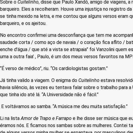
Sobre o
Cuitelinho
, disse que Paulo Xandó, amigo de viagens, a
barqueiro. Eles a recolheram. Houve uma injustiça no registro da 
se tinha mexido na letra, e me contou que alguns versos eram 
barqueiro, e os ajeitou.
No encontro confirmei uma desconfiança que tem me acompanha
saudade corta / como aço de navaia / o coração fica aflito / bat
enche d’água / que até a vista se atrapaia” foi Vanzolini quem 
uma a outra faia’ , Paulo, é um dos meus versos favoritos na MP
“É verso de médico”, riu. “Os cardiologistas gostam.”
Já tinha valido a viagem. O enigma do
Cuitelinho
estava resolvido
havia silêncio, às vezes eu tentava falar sobre o trabalho para a 
que tinha ido até lá. “A Universidade não é fácil.”
E voltávamos ao samba. “A música me deu muita satisfação.”
Li na lista
Amor de Trapo e Farrapo
e lhe disse ser música que e
éramos nós. E ficamos nos sambas sobre as mulheres. Contei tam
de alguns versos minha mulher se espantava, por masculinos dem