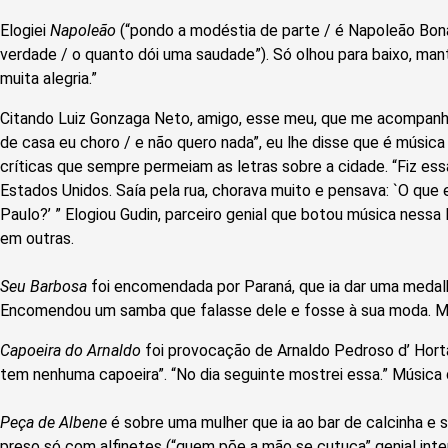
Elogiei
Napoleão
(“pondo a modéstia de parte / é Napoleão Bon
verdade / o quanto dói uma saudade”). Só olhou para baixo, ma
muita alegria.”
Citando Luiz Gonzaga Neto, amigo, esse meu, que me acompanh
de casa eu choro / e não quero nada”, eu lhe disse que é músic
críticas que sempre permeiam as letras sobre a cidade. “Fiz es
Estados Unidos. Saía pela rua, chorava muito e pensava: `O que
Paulo?’ ” Elogiou Gudin, parceiro genial que botou música nessa l
em outras.
Seu Barbosa
foi encomendada por Paraná, que ia dar uma medalha
Encomendou um samba que falasse dele e fosse à sua moda. M
Capoeira do Arnaldo
foi provocação de Arnaldo Pedroso d’ Hort
tem nenhuma capoeira”. “No dia seguinte mostrei essa.” Música 
Peça de Albene
é sobre uma mulher que ia ao bar de calcinha e 
preso só com alfinetes (“quem põe a mão se cutuca” ­genial inter