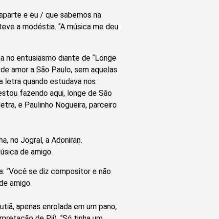
aparte e eu / que sabemos na
nteve a modéstia. “A música me deu
a no entusiasmo diante de “Longe
a de amor a São Paulo, sem aquelas
sa letra quando estudava nos
 estou fazendo aqui, longe de São
etra, e Paulinho Nogueira, parceiro
, no Jogral, a Adoniran.
úsica de amigo.
a: “Você se diz compositor e não
de amigo.
sutiã, apenas enrolada em um pano,
pretação de Pii). “Só tinha um