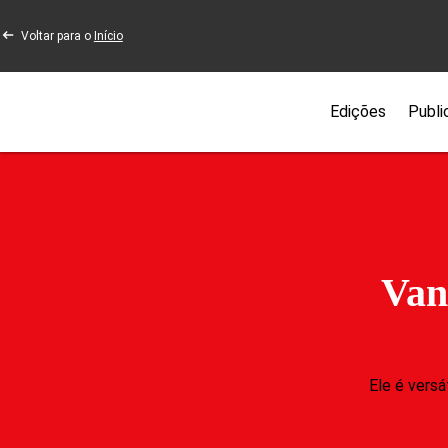
Voltar para o
Início
Edições
Publi
Van
Ele é vers