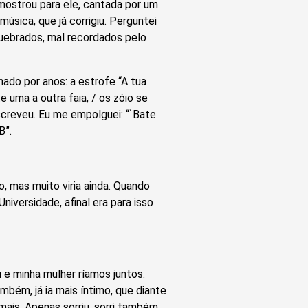
 mostrou para ele, cantada por um
música, que já corrigiu. Perguntei
quebrados, mal recordados pelo
do por anos: a estrofe “A tua
e uma a outra faia, / os zóio se
escreveu. Eu me empolguei: “`Bate
B”.
, mas muito viria ainda. Quando
Universidade, afinal era para isso
u e minha mulher ríamos juntos:
bém, já ia mais íntimo, que diante
ais. Apenas sorriu, sorri também,