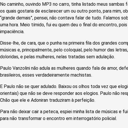
No caminho, ouvindo MP3 no carro, tinha listado meus sambas 
os quais gostaria de esclarecer um ou outro ponto, para mim, obs
“grande demais”, pensei, não contava falar de tudo. Falamos s
uma hora. Meio tímido, fui eu quem deu o final do encontro, pois 
impaciência
.
Disse-lhe, de cara, que o punha na primeira fila dos grandes com
músicas e, principalmente, pelo coloquial, pelo humor das letras,
doloridas, e pelas mulheres, nelas tratadas sem adulação.
Paulo Vanzolini não adula as mulheres quando fala de amor, de
brasileiros, esses verdadeiramente machistas.
E Paulo não se quer adulado. Baixou os olhos toda vez que elogi
orientais) que não se deve responder aos elogios. Paulo não resp
Chão que ele e Adoniran traduziram à perfeição.
Para não deixar cair a peteca, espiei minha lista de músicas e 
para não transformar o encontro em interrogatório policial.