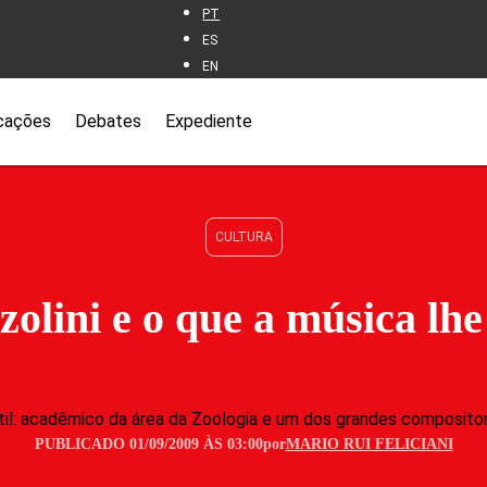
PT
ES
EN
cações
Debates
Expediente
CULTURA
zolini e o que a música lhe
átil: acadêmico da área da Zoologia e um dos grandes composit
PUBLICADO 01/09/2009 ÀS 03:00
por
MARIO RUI FELICIANI