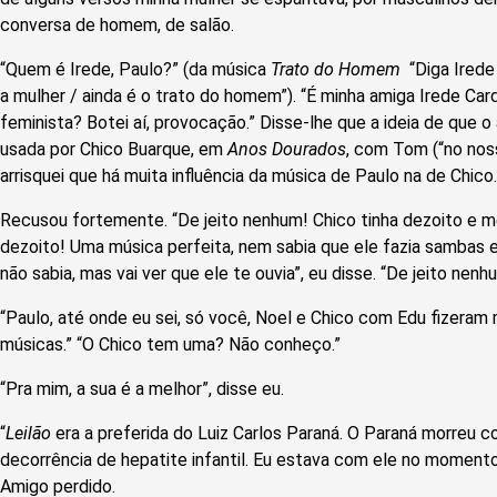
conversa de homem, de salão.
“Quem é Irede, Paulo?” (da música
Trato do Homem
­ “Diga Ired
a mulher / ainda é o trato do homem”). “É minha amiga Irede Car
feminista? Botei aí, provocação.” Disse-lhe que a ideia de que 
usada por Chico Buarque, em
Anos Dourados
, com Tom (“no noss
arrisquei que há muita influência da música de Paulo na de Chico.
Recusou fortemente. “De jeito nenhum! Chico tinha dezoito e
dezoito! Uma música perfeita, nem sabia que ele fazia sambas 
não sabia, mas vai ver que ele te ouvia”, eu disse. “De jeito nenh
“Paulo, até onde eu sei, só você, Noel e Chico com Edu fizeram m
músicas.” “O Chico tem uma? Não conheço.”
“Pra mim, a sua é a melhor”, disse eu.
“
Leilão
era a preferida do Luiz Carlos Paraná. O Paraná morreu c
decorrência de hepatite infantil. Eu estava com ele no momento
Amigo perdido.