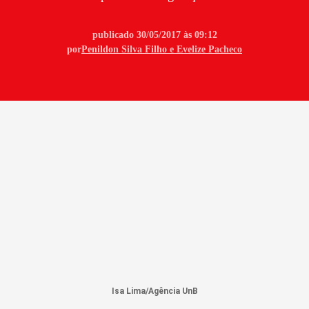
publicado 30/05/2017 às 09:12
por
Penildon Silva Filho
e
Evelize Pacheco
Isa Lima/Agência UnB