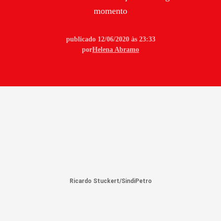
momento
publicado 12/06/2020 às 23:33
por
Helena Abramo
Ricardo Stuckert/SindiPetro