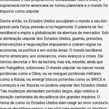
supremacia norte-americana se tornou planetária e o mundo foi
imposto como unipolar.
Deste então, os Estados Unidos esculpiram o mundo a seu bel-
prazer pela força, pressão e/ou hegemonia. O planeta se fez
neoliberal e impôs a globalização da abertura de mercados. Sob
a dominação unipolar dos Estados Unidos, guerras, pressões,
intervenções e negociações impuseram e criaram regras na
economia, na política e em outras áreas. O mundo neoliberal
norte-americano, aos solavancos, viveu avanços e crises. Ele
tentou decretar o fim da história, mas ela, rebelde, ainda que
em frangalhos, sobreviveu. O mundo unipolar viu nascer novas
potências como a China, viu se reerguer potências militares
como a Rússia, viu emergir blocos potentes como os BRICS e
começou a ver fissuras no poderio unipolar dos Estados Unidos.
Tais mudanças demandam períodos largos, algo relativo à
duração centenária da decadência dos grandes impérios. O
tema de como os Estados Unidos iriam reagir ao novo contexto
que se desenhava passou a ser vital para entender os destinos