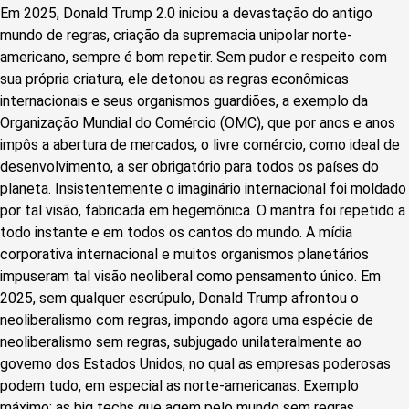
Em 2025, Donald Trump 2.0 iniciou a devastação do antigo
mundo de regras, criação da supremacia unipolar norte-
americano, sempre é bom repetir. Sem pudor e respeito com
sua própria criatura, ele detonou as regras econômicas
internacionais e seus organismos guardiões, a exemplo da
Organização Mundial do Comércio (OMC), que por anos e anos
impôs a abertura de mercados, o livre comércio, como ideal de
desenvolvimento, a ser obrigatório para todos os países do
planeta. Insistentemente o imaginário internacional foi moldado
por tal visão, fabricada em hegemônica. O mantra foi repetido a
todo instante e em todos os cantos do mundo. A mídia
corporativa internacional e muitos organismos planetários
impuseram tal visão neoliberal como pensamento único. Em
2025, sem qualquer escrúpulo, Donald Trump afrontou o
neoliberalismo com regras, impondo agora uma espécie de
neoliberalismo sem regras, subjugado unilateralmente ao
governo dos Estados Unidos, no qual as empresas poderosas
podem tudo, em especial as norte-americanas. Exemplo
máximo: as big techs que agem pelo mundo sem regras.