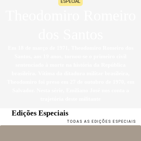
ESPECIAL
Theodomiro Romeiro
dos Santos
Em 18 de março de 1971, Theodomiro Romeiro dos
Santos, aos 19 anos, tornou-se o primeiro civil
sentenciado à morte na história da República
bras
i
leira. Vítima da ditadura militar brasileira,
Theodomiro foi preso em 27 de outubro de 1970, em
Salvador. Nesta série, Emiliano José nos conta a
trajetória deste militante
Edições Especiais
TODAS AS EDIÇÕES ESPECIAIS