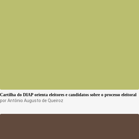
Cartilha do DIAP orienta eleitores e candidatos sobre o processo eleitoral
por
Antônio Augusto de Queiroz