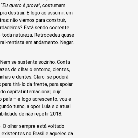
 “
Eu quero é prova”
, costumam
ra destruir. E logo ao assumir, em
ras: não viemos para construir,
verdadeiros? Está sendo coerente.
de toda natureza. Retrocedeu quase
eral-rentista em andamento. Negar,
 Nem se sustenta sozinho. Conta
zes de olhar o entorno, cientes,
 unhas e dentes. Claro: se poderá
ara tirá-lo da frente, para apoiar
do capital internacional, cujo
o país – e logo acrescento, vou e
ndo turno, a opor Lula e o atual
bilidade de não repetir 2018.
 O olhar sempre está voltado
 existentes no Brasil e aqueles da