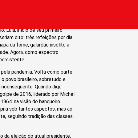
Brasil tentando mobilizar pessoas
o. Lula, início de seu primeiro
eriam oito: três refeições por dia.
 mapa da fome, galardão insólito a
idade. Agora, como espectro
persistente.
 pela pandemia. Volta como parte
 o povo brasileiro, sobretudo e
o inconsequente. Quando digo
olpe de 2016, liderado por Michel
1964, na visão de banqueiro
ópria sob tantos aspectos, mas ao
te, seguindo tradição das classes
o da eleição do atual presidente,