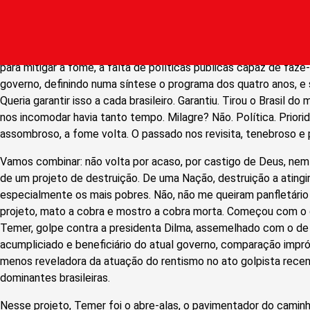
Irmão do Henfil, Betinho. Recordo-me dele incansável correndo 
para mitigar a fome, à falta de políticas públicas capaz de fazê-l
governo, definindo numa síntese o programa dos quatro anos, e s
Queria garantir isso a cada brasileiro. Garantiu. Tirou o Brasil do
nos incomodar havia tanto tempo. Milagre? Não. Política. Prior
assombroso, a fome volta. O passado nos revisita, tenebroso e 
Vamos combinar: não volta por acaso, por castigo de Deus, nem
de um projeto de destruição. De uma Nação, destruição a atingir
especialmente os mais pobres. Não, não me queiram panfletári
projeto, mato a cobra e mostro a cobra morta. Começou com o g
Temer, golpe contra a presidenta Dilma, assemelhado com o de 
acumpliciado e beneficiário do atual governo, comparação impr
menos reveladora da atuação do rentismo no ato golpista recen
dominantes brasileiras.
Nesse projeto, Temer foi o abre-alas, o pavimentador do caminh