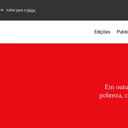
Voltar para o
Início
Edições
Publi
Em outu
pobreza, 