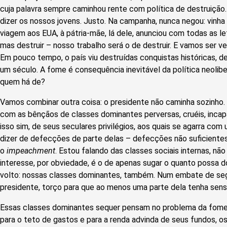
cuja palavra sempre caminhou rente com política de destruição.
dizer os nossos jovens. Justo. Na campanha, nunca negou: vinha p
viagem aos EUA, à pátria-mãe, lá dele, anunciou com todas as let
mas destruir – nosso trabalho será o de destruir. E vamos ser 
Em pouco tempo, o país viu destruídas conquistas históricas, 
um século. A fome é consequência inevitável da política neolib
quem há de?
Vamos combinar outra coisa: o presidente não caminha sozinho.
com as bênçãos de classes dominantes perversas, cruéis, incapa
isso sim, de seus seculares privilégios, aos quais se agarra com
dizer de defecções de parte delas – defecções não suficientes p
o
impeachment
. Estou falando das classes sociais internas, não 
interesse, por obviedade, é o de apenas sugar o quanto possa d
volto: nossas classes dominantes, também. Num embate de segu
presidente, torço para que ao menos uma parte dela tenha sensi
Essas classes dominantes sequer pensam no problema da fome.
para o teto de gastos e para a renda advinda de seus fundos, os