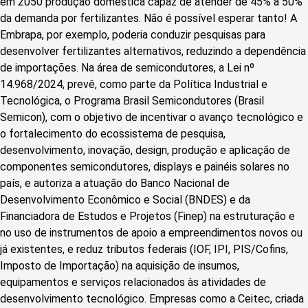
em 2050 produção doméstica capaz de atender de 45% a 50%
da demanda por fertilizantes. Não é possível esperar tanto! A
Embrapa, por exemplo, poderia conduzir pesquisas para
desenvolver fertilizantes alternativos, reduzindo a dependência
de importações. Na área de semicondutores, a Lei nº
14.968/2024, prevê, como parte da Política Industrial e
Tecnológica, o Programa Brasil Semicondutores (Brasil
Semicon), com o objetivo de incentivar o avanço tecnológico e
o fortalecimento do ecossistema de pesquisa,
desenvolvimento, inovação, design, produção e aplicação de
componentes semicondutores, displays e painéis solares no
país, e autoriza a atuação do Banco Nacional de
Desenvolvimento Econômico e Social (BNDES) e da
Financiadora de Estudos e Projetos (Finep) na estruturação e
no uso de instrumentos de apoio a empreendimentos novos ou
já existentes, e reduz tributos federais (IOF, IPI, PIS/Cofins,
Imposto de Importação) na aquisição de insumos,
equipamentos e serviços relacionados às atividades de
desenvolvimento tecnológico. Empresas como a Ceitec, criada