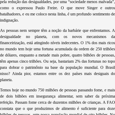
pela redução das desigualdades, por uma “sociedade menos malvada”,
como o expressou Paulo Freire. O que move Singer e outros
batalhadores, e eu me coloco nesta linha, é um profundo sentimento de
indignação.
As pessoas nem sempre têm a noção da barbárie que enfrentamos. A
desigualdade no planeta, com os novos mecanismos da
financeirização, está atingindo níveis indecentes. O 1% dos mais ricos
no mundo tem hoje uma fortuna acumulada da ordem de 250 trilhões
de dólares, enquanto a metade mais pobre, quatro bilhões de pessoas,
têm apenas cinco trilhões. Ou seja, bastariam 2% das fortunas no topo
para dobrar o patrimônio na base da população mundial. O Brasil
nisso? Ainda pior, estamos entre os dez países mais desiguais do
planeta.
Temos hoje no mundo 750 milhões de pessoas passando fome, e mais
de dois bilhões em insegurança alimentar, sem saber da próxima
refeição. Passam fome cerca de duzentos milhões de crianças. A FAO
constata que o que produzimos de alimento é suficiente para doze
bilhões de pessoas, ante nossa população mundial de oito bilhões. No