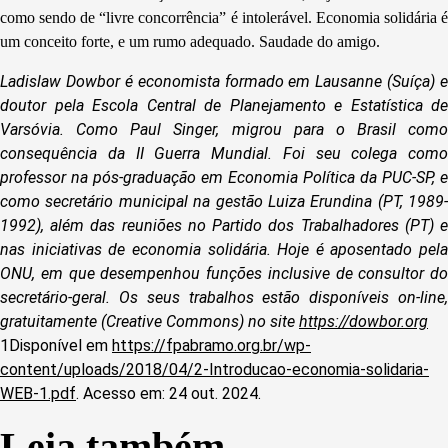
como sendo de “livre concorrência” é intolerável. Economia solidária é
um conceito forte, e um rumo adequado. Saudade do amigo.
Ladislaw Dowbor é
e
conomista formado em Lausanne (Suíça) e
doutor pela Escola Central de Planejamento e Estatística de
Varsóvia. Como Paul Singer, migrou para o Brasil como
consequência da II Guerra Mundial. Foi seu colega como
professor na pós-graduação em Economia Política da PUC-SP, e
como secretário municipal na gestão Luiza Erundina (PT, 1989-
1992), além das reuniões no Partido dos Trabalhadores (PT) e
nas iniciativas de economia solidária. Hoje é aposentado pela
ONU, em que desempenhou funções inclusive de consultor do
secretário-geral. Os seus trabalhos estão disponíveis on-line,
gratuitamente (Creative Commons) no site
https://dowbor.org
1
Disponível em
https://fpabramo.org.br/wp-
content/uploads/2018/04/2-Introducao-economia-solidaria-
WEB-1.pdf
. Acesso em: 24 out. 2024.
Leia também