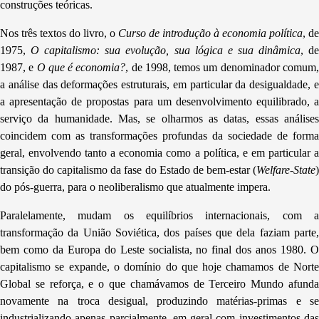
construções teóricas.
Nos três textos do livro, o
Curso de introdução à economia política
,
de
1975,
O capitalismo: sua evolução, sua lógica e sua dinâmica
,
d
1987, e
O que é economia?
,
de 1998, temos um denominador comum
a análise das deformações estruturais, em particular da desigualdade, e
a apresentação de propostas para um desenvolvimento equilibrado, a
serviço da humanidade. Mas, se olharmos as datas, essas análises
coincidem com as transformações profundas da sociedade de forma
geral, envolvendo tanto a economia como a política, e em particular a
transição do capitalismo da fase do Estado de bem-estar (
Welfare-State
)
do pós-guerra, para o neoliberalismo que atualmente impera.
Paralelamente, mudam os equilíbrios internacionais, com a
transformação da União Soviética, dos países que dela faziam parte,
bem como da Europa do Leste socialista, no final dos anos 1980. O
capitalismo se expande, o domínio do que hoje chamamos de Norte
Global se reforça, e o que chamávamos de Terceiro Mundo afunda
novamente na troca desigual, produzindo matérias-primas e se
industrializando apenas parcialmente, em geral com investimentos das