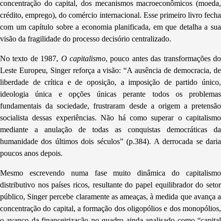
concentração do capital, dos mecanismos macroeconômicos (moeda,
crédito, emprego), do comércio internacional. Esse primeiro livro fecha
com um capítulo sobre a economia planificada, em que detalha a sua
visão da fragilidade do processo decisório centralizado.
No texto de 1987,
O capitalismo
, pouco antes das transformações d
Leste Europeu, Singer reforça a visão: “A ausência de democracia, de
liberdade de crítica e de oposição, a imposição de partido único,
ideologia única e opções únicas perante todos os problemas
fundamentais da sociedade, frustraram desde a origem a pretensão
socialista dessas experiências. Não há como superar o capitalismo
mediante a anulação de todas as conquistas democráticas da
humanidade dos últimos dois séculos” (p.384). A derrocada se daria
poucos anos depois.
Mesmo escrevendo numa fase muito dinâmica do capitalismo
distributivo nos países ricos, resultante do papel equilibrador do setor
público, Singer percebe claramente as ameaças, à medida que avança a
concentração do capital, a formação dos oligopólios e dos monopólios,
o avanço da financeirização no quadro ainda analisado como “capital