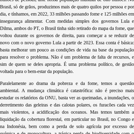
Brasil, só de grãos, produzimos mais de quatro quilos por pessoa e por
dia, e tínhamos, em 2022, 33 milhões passando fome e 125 milhões em
insegurança alimentar. Com medidas simples dos governos Lula e
Dilma, ambos do PT, o Brasil tinha sido retirado do mapa da fome, que
voltou durante os governos de direita, para começar a se reduzir de
novo com o novo governo Lula a partir de 2023. Essa conta é básica:
basta melhorar um pouco as condições de vida na base da população
para resolver o problema. Não é um problema de falta de recursos, e
sim de quem se deles apropria. É uma problema político, de gestão
voltada para o bem-estar da população.
Paralelamente ao drama da pobreza e da fome, temos a questão
ambiental. A mudança climática é catastrófica: não é preciso mais
estudar os relatórios da ONU, basta ver as queimadas, a inundações, o
derretimento das geleiras e das calotas polares, os furacões cada vez
mais violentos, a acidificação dos oceanos. Mas temos também a
liquidação da cobertura florestal, em particular no Brasil, no Congo e
na Indonésia, bem como a perda de solo agrícola por excesso de
química e de monocultura, a trágica perda de biodiversidade com o