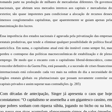
tomando parte na produção de milhares de mercadorias diferentes. Os governos
nacionais, que abriram seus mercados internos aos capitais e mercadorias do
exterior, são quase impotentes para condicionar a alocação de recursos desses
imensos conglomerados capitalistas, que aparentemente se guiam apenas pela
maximização dos lucros.
Essa impotência dos estados nacionais é agravada pela privatização das empresas
estatais produtivas, que tende a eliminar qualquer possibilidade de política fiscal
anticíclica. Em suma, o capitalismo atual está tão instável como sempre foi, mas
perdeu o contrapeso das políticas macroeconômicas de estabilização e de pleno
emprego. De modo que o encanto com o capitalismo liberal-democrático, como
vencedor definitivo da Guerra Fria, está passando, e a sucessão de crises financeiras
internacionais está colocando cada vez mais na ordem do dia a necessidade de
órgãos estatais globais ou plurinacionais que possam novamente controlar os
capitais privados e assim superar suas contradições. (p. 285)
Com décadas de antecipação, Singer já apresenta o caos que hoje
constatamos: “O capitalismo se assemelha a um gigantesco cassino, em
que pobres sonham com riqueza súbita, jogando no bicho ou na loto,
ao passo que ricos acumulam afanosamente signos de valor (moedas,