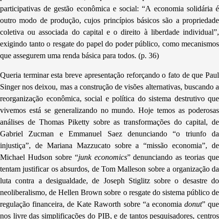
participativas de gestão econômica e social: “A economia solidária é
outro modo de produção, cujos princípios básicos são a propriedade
coletiva ou associada do capital e o direito à liberdade individual”,
exigindo tanto o resgate do papel do poder público, como mecanismos
que assegurem uma renda básica para todos. (p. 36)
Queria terminar esta breve apresentação reforçando o fato de que Paul
Singer nos deixou, mas a construção de visões alternativas, buscando a
reorganização econômica, social e política do sistema destrutivo que
vivemos está se generalizando no mundo. Hoje temos as poderosas
análises de Thomas Piketty sobre as transformações do capital, de
Gabriel Zucman e Emmanuel Saez denunciando “o triunfo da
injustiça”, de Mariana Mazzucato sobre a “missão economia”, de
Michael Hudson sobre “
junk economics
” denunciando as teorias que
tentam justificar os absurdos, de Tom Malleson sobre a organização da
luta contra a desigualdade, de Joseph Stiglitz sobre o desastre do
neoliberalismo, de Hellen Brown sobre o resgate do sistema público de
regulação financeira, de Kate Raworth sobre “a economia
donut
” qu
nos livre das simplificações do PIB, e de tantos pesquisadores, centros