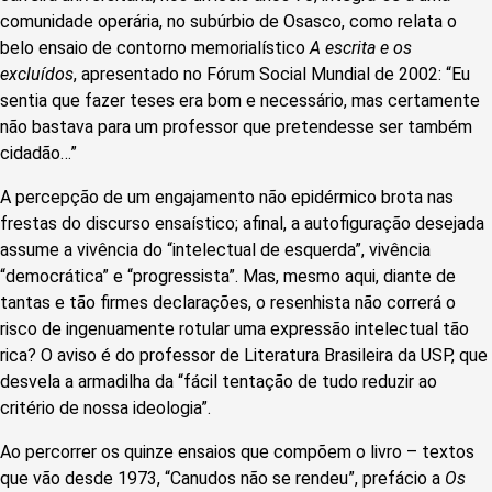
comunidade operária, no subúrbio de Osasco, como relata o
belo ensaio de contorno memorialístico
A escrita e os
excluídos
, apresentado no Fórum Social Mundial de 2002: “Eu
sentia que fazer teses era bom e necessário, mas certamente
não bastava para um professor que pretendesse ser também
cidadão…”
A percepção de um engajamento não epidérmico brota nas
frestas do discurso ensaístico; afinal, a autofiguração desejada
assume a vivência do “intelectual de esquerda”, vivência
“democrática” e “progressista”. Mas, mesmo aqui, diante de
tantas e tão firmes declarações, o resenhista não correrá o
risco de ingenuamente rotular uma expressão intelectual tão
rica? O aviso é do professor de Literatura Brasileira da USP, que
desvela a armadilha da “fácil tentação de tudo reduzir ao
critério de nossa ideologia”.
Ao percorrer os quinze ensaios que compõem o livro – textos
que vão desde 1973, “Canudos não se rendeu”, prefácio a
Os