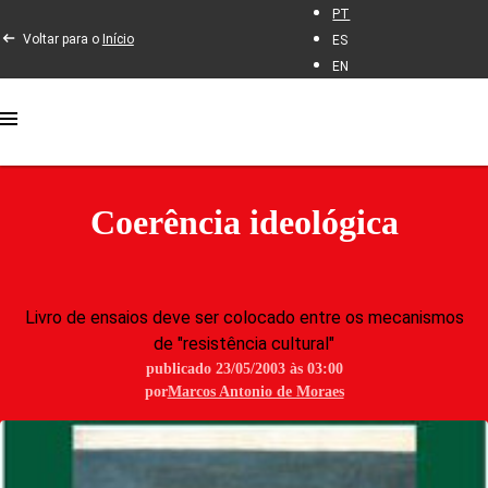
PT
Voltar para o
Início
ES
EN
Coerência ideológica
Livro de ensaios deve ser colocado entre os mecanismos
de "resistência cultural"
publicado 23/05/2003 às 03:00
por
Marcos Antonio de Moraes