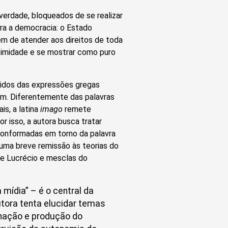
verdade, bloqueados de se realizar
ra a democracia: o Estado
em de atender aos direitos de toda
itimidade e se mostrar como puro
ntidos das expressões gregas
em. Diferentemente das palavras
is, a latina
imago
remete
or isso, a autora busca tratar
conformadas em torno da palavra
z uma breve remissão às teorias do
 e Lucrécio e mesclas do
 mídia” – é o central da
autora tenta elucidar temas
enação e produção do