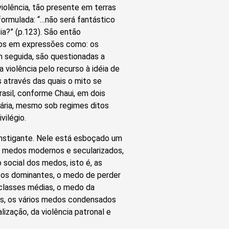
violência, tão presente em terras
formulada: “…não será fantástico
ia?” (p.123). São então
os em expressões como: os
Em seguida, são questionadas a
a violência pelo recurso à idéia de
s através das quais o mito se
asil, conforme Chaui, em dois
etária, mesmo sob regimes ditos
vilégio.
 instigante. Nele está esboçado um
s medos modernos e secularizados,
social dos medos, isto é, as
a os dominantes, o medo de perder
s classes médias, o medo da
es, os vários medos condensados
ização, da violência patronal e