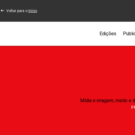
Voltar para o
Início
Edições
Publi
Mídia e imagem, medo e di
P