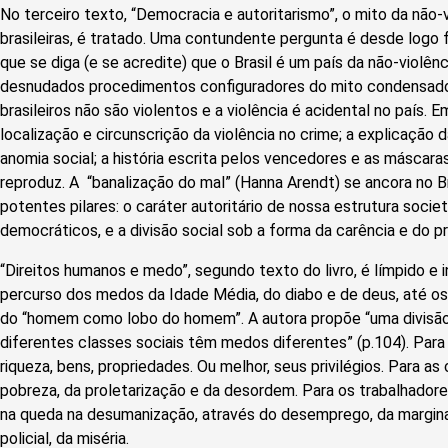
No terceiro texto, “Democracia e autoritarismo”, o mito da não-
brasileiras, é tratado. Uma contundente pergunta é desde logo 
que se diga (e se acredite) que o Brasil é um país da não-violênc
desnudados procedimentos configuradores do mito condensad
brasileiros não são violentos e a violência é acidental no país. 
localização e circunscrição da violência no crime; a explicação d
anomia social; a história escrita pelos vencedores e as máscara
reproduz. A “banalização do mal” (Hanna Arendt) se ancora no Br
potentes pilares: o caráter autoritário de nossa estrutura soci
democráticos, e a divisão social sob a forma da carência e do pri
“Direitos humanos e medo”, segundo texto do livro, é límpido e
percurso dos medos da Idade Média, do diabo e de deus, até o
do “homem como lobo do homem”. A autora propõe “uma divisão 
diferentes classes sociais têm medos diferentes” (p.104). Par
riqueza, bens, propriedades. Ou melhor, seus privilégios. Para a
pobreza, da proletarização e da desordem. Para os trabalhador
na queda na desumanização, através do desemprego, da marginal
policial, da miséria.