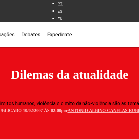
PT
ES
EN
cações
Debates
Expediente
Dilemas da atualidade
reitos humanos, violência e o mito da não-violência são as temá
UBLICADO 10/02/2007 ÀS 02:00
por
ANTONIO ALBINO CANELAS RUB