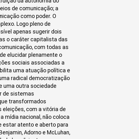
struição da autonomia do
eios de comunicação; a
unicação como poder. O
plexo. Logo pleno de
ível apenas sugerir dois
as o caráter capitalista das
 comunicação, com todas as
 de elucidar plenamente o
ações sociais associadas a
ilita uma atuação política e
 a uma radical democratização
e uma outra sociedade
ir de sistemas
 que transformados
eleições, com a vitória de
a mídia nacional, não coloca
e estar atento e aberto para
 Benjamin, Adorno e McLuhan,