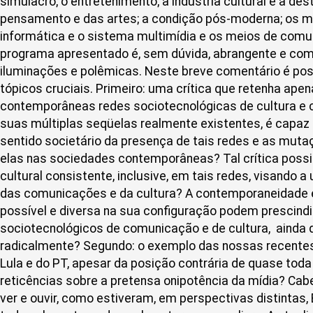
simulacro; o entretenimento; a indústria cultural e a de
pensamento e das artes; a condição pós-moderna; os m
informática e o sistema multimídia e os meios de com
programa apresentado é, sem dúvida, abrangente e com
iluminações e polêmicas. Neste breve comentário é poss
tópicos cruciais. Primeiro: uma crítica que retenha apen
contemporâneas redes sociotecnológicas de cultura e
suas múltiplas seqüelas realmente existentes, é capaz
sentido societário da presença de tais redes e as mut
elas nas sociedades contemporâneas? Tal crítica possib
cultural consistente, inclusive, em tais redes, visando
das comunicações e da cultura? A contemporaneidade 
possível e diversa na sua configuração podem prescind
sociotecnológicos de comunicação e de cultura, ainda
radicalmente? Segundo: o exemplo das nossas recentes 
Lula e do PT, apesar da posição contrária de quase toda 
reticências sobre a pretensa onipotência da mídia? Cab
ver e ouvir, como estiveram, em perspectivas distintas,