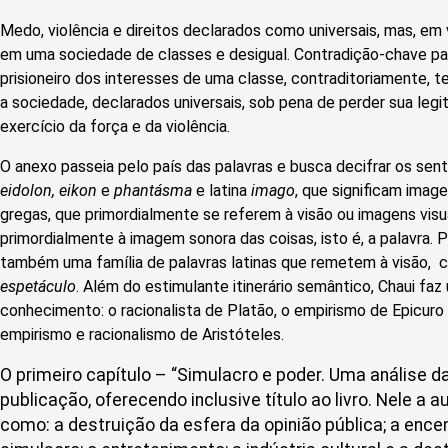
Medo, violência e direitos declarados como universais, mas, em 
em uma sociedade de classes e desigual. Contradição-chave pa
prisioneiro dos interesses de uma classe, contraditoriamente, t
a sociedade, declarados universais, sob pena de perder sua leg
exercício da força e da violência.
O anexo passeia pelo país das palavras e busca decifrar os se
eidolon, eikon
e
phantásma
e latina
imago
, que significam imag
gregas, que primordialmente se referem à visão ou imagens visua
primordialmente à imagem sonora das coisas, isto é, a palavra. P
também uma família de palavras latinas que remetem à visão, 
espetáculo
. Além do estimulante itinerário semântico, Chaui fa
conhecimento: o racionalista de Platão, o empirismo de Epicuro
empirismo e racionalismo de Aristóteles.
O primeiro capítulo – “Simulacro e poder. Uma análise da
publicação, oferecendo inclusive título ao livro. Nele a 
como: a destruição da esfera da opinião pública; a enc